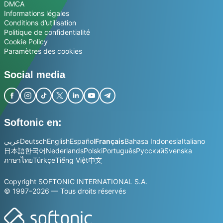
DMCA
Informations légales
Conditions d’utilisation
Politique de confidentialité
Cookie Policy
Paramètres des cookies
Social media
Softonic en:
عربي
Deutsch
English
Español
Français
Bahasa Indonesia
Italiano
日本語
한국어
Nederlands
Polski
Português
Русский
Svenska
ภาษาไทย
Türkçe
Tiếng Việt
中文
Copyright SOFTONIC INTERNATIONAL S.A.
© 1997–2026 — Tous droits réservés